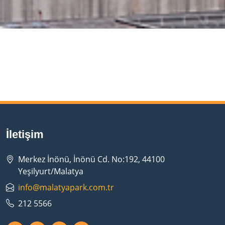
İletişim
Merkez İnönü, İnönü Cd. No:192, 44100
Yeşilyurt/Malatya
info@malatyapark.com.tr
212 5566